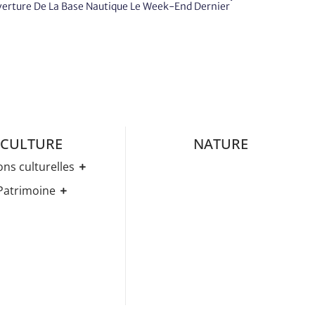
verture De La Base Nautique Le Week-End Dernier
CULTURE
NATURE
ons culturelles
Médiathèque
Patrimoine
ez-Vous Culturels
Histoire
ries D’expositions
Eglises
age Et évènements
els Art & Histoire