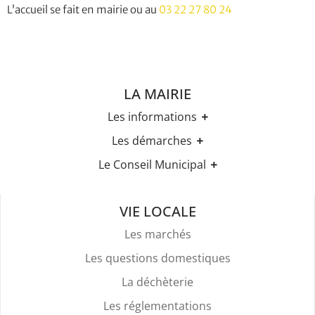
L’accueil se fait en mairie ou au
03 22 27 80 24
LA MAIRIE
Les informations
Les horaires
Les démarches
Urbanisme
Etat-civil
Le Conseil Municipal
Les élections
Recensement militaire
Règles Du Bien Vivre Ensemble
Les élus
Demande d'Acte d'Etat Civil
Police Et Sécurité
Les comptes rendus des conseils
Mariage & Pacs
VIE LOCALE
Stationnement
Livret de Famille
Location De Salles
Les marchés
Légalisation de signature
Attestation d'accueil
Les questions domestiques
Services Funéraires
La déchèterie
Les réglementations