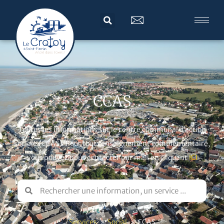
CCAS
Toutes les informations sur le centre communal d’action
sociale (CCAS). Pour tout renseignement complémentaire,
vous pouvez nous contacter par mail en cliquant
ICI
Services
Social
CCAS
>
>