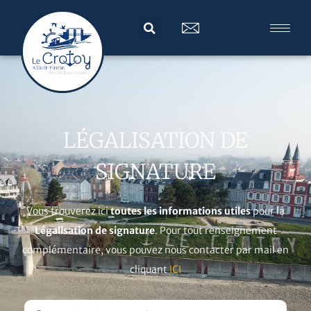
LÉGALISATION DE
SIGNATURE
Vous trouverez ici
toutes les informations utiles
pour la
Légalisation de signature
. Pour tout renseignement
complémentaire, vous pouvez nous contacter par mail en
cliquant
ICI