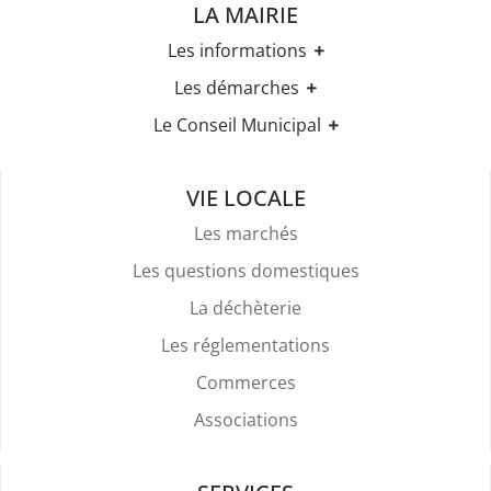
LA MAIRIE
Les informations
Les horaires
Les démarches
Urbanisme
Etat-civil
Le Conseil Municipal
Les élections
Recensement militaire
Règles Du Bien Vivre Ensemble
Les élus
Demande d'Acte d'Etat Civil
Police Et Sécurité
Les comptes rendus des conseils
Mariage & Pacs
VIE LOCALE
Stationnement
Livret de Famille
Location De Salles
Les marchés
Légalisation de signature
Attestation d'accueil
Les questions domestiques
Services Funéraires
La déchèterie
Les réglementations
Commerces
Associations