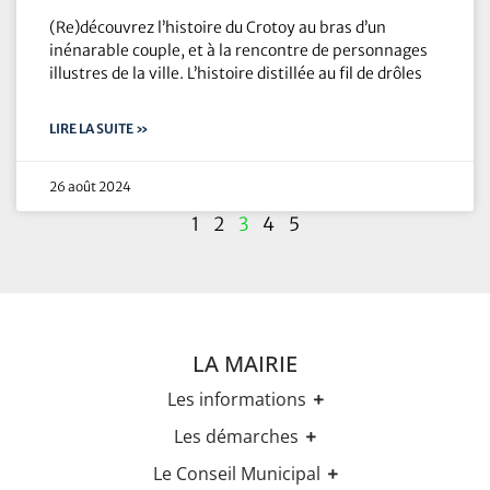
(Re)découvrez l’histoire du Crotoy au bras d’un
inénarable couple, et à la rencontre de personnages
illustres de la ville. L’histoire distillée au fil de drôles
LIRE LA SUITE »
26 août 2024
1
2
3
4
5
LA MAIRIE
Les informations
Les horaires
Les démarches
Urbanisme
Etat-civil
Le Conseil Municipal
Les élections
Recensement militaire