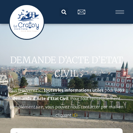
DEMANDE D’ACTE D’ETAT
CIVIL
Vous trouverez ici
toutes les informations utiles
pour votre
demande d’Acte d’Etat Civil
. Pour tout renseignement
complémentaire, vous pouvez nous contacter par mail en
cliquant
ICI