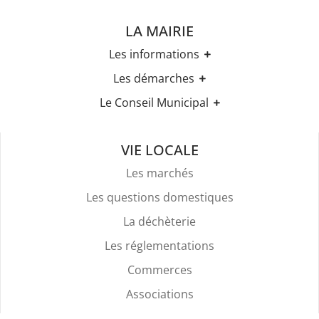
LA MAIRIE
Les informations
Les horaires
Les démarches
Urbanisme
Etat-civil
Le Conseil Municipal
Les élections
Recensement militaire
Règles Du Bien Vivre Ensemble
Les élus
Demande d'Acte d'Etat Civil
Police Et Sécurité
Les comptes rendus des conseils
Mariage & Pacs
VIE LOCALE
Stationnement
Livret de Famille
Location De Salles
Les marchés
Légalisation de signature
Attestation d'accueil
Les questions domestiques
Services Funéraires
La déchèterie
Les réglementations
Commerces
Associations