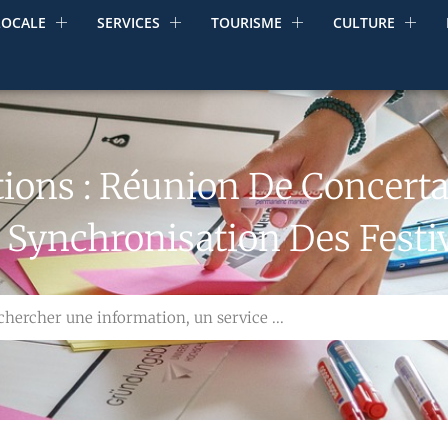
LOCALE
SERVICES
TOURISME
CULTURE
ions : Réunion De Concertat
t Synchronisation Des Festi