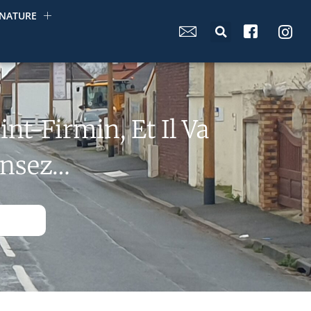
NATURE
nt-Firmin, Et Il Va
ensez…