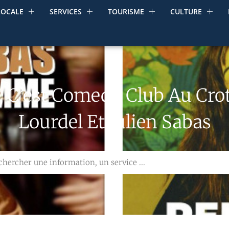
LOCALE
SERVICES
TOURISME
CULTURE
, C’est Comedy Club Au Cr
Lourdel Et Julien Sabas