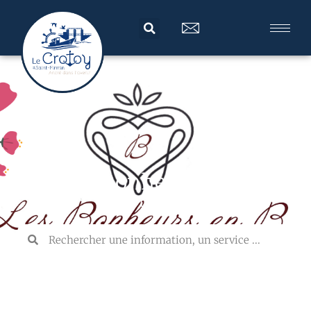
Les Bonheurs En B
Gites