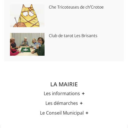
Che Tricoteuses de ch’Crotoe
Club de tarot Les Brisants
LA MAIRIE
Les informations
Les horaires
Les démarches
Urbanisme
Etat-civil
Le Conseil Municipal
Les élections
Recensement militaire
Règles Du Bien Vivre Ensemble
Les élus
Demande d'Acte d'Etat Civil
Police Et Sécurité
Les comptes rendus des conseils