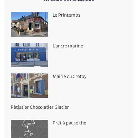
Le Printemps
L’ancre marine
Mairie du Crotoy
Pâtissier Chocolatier Glacier
Prêt à pause thé