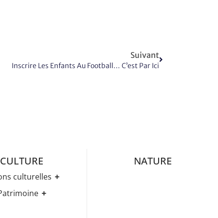
Suivant
Inscrire Les Enfants Au Football… C’est Par Ici
CULTURE
NATURE
ons culturelles
Médiathèque
Patrimoine
ez-Vous Culturels
Histoire
ries D’expositions
Eglises