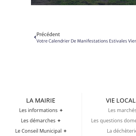
Précédent
Votre Calendrier De Manifestations Estivales Vie
LA MAIRIE
VIE LOCAL
Les informations
Les marché
Les horaires
Les démarches
Les questions dom
Urbanisme
Etat-civil
Le Conseil Municipal
La déchèteri
Les élections
Recensement militaire