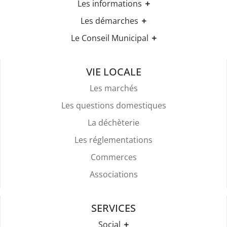
Les informations
Les horaires
Les démarches
Urbanisme
Etat-civil
Le Conseil Municipal
Les élections
Recensement militaire
Règles Du Bien Vivre Ensemble
Les élus
Demande d'Acte d'Etat Civil
Police Et Sécurité
Les comptes rendus des conseils
Mariage & Pacs
VIE LOCALE
Stationnement
Livret de Famille
Location De Salles
Les marchés
Légalisation de signature
Attestation d'accueil
Les questions domestiques
Services Funéraires
La déchèterie
Les réglementations
Commerces
Associations
SERVICES
Social