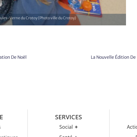
e Jules-Verne du Crotoy (Photo ville du Crotoy)
ation De Noël
La Nouvelle Édition D
E
SERVICES
s
Social
Acti
CCAS