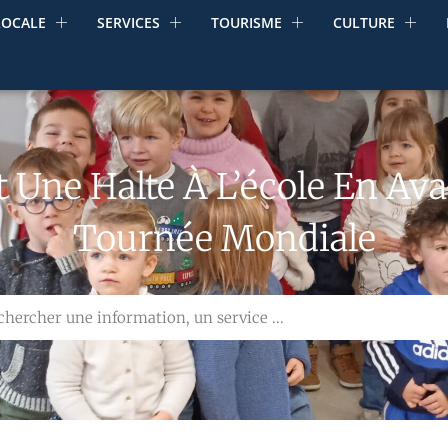
LOCALE
SERVICES
TOURISME
CULTURE
it Une Halte À L’école En Av
Tournée Mondiale