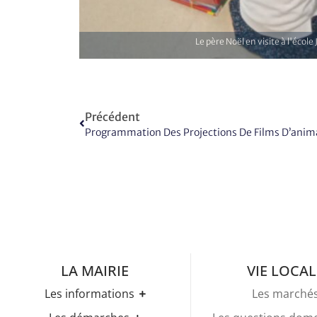
Le père Noël en visite à l'écol
Précédent
Programmation Des Projections De Films D’anim
LA MAIRIE
VIE LOCAL
Les informations
Les marché
Les horaires