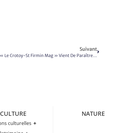
Suivant
e « Le Crotoy-St Firmin Mag » Vient De Paraître…
CULTURE
NATURE
ons culturelles
Médiathèque