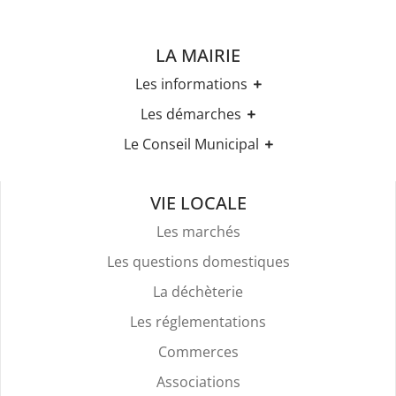
LA MAIRIE
Les informations
Les horaires
Les démarches
Urbanisme
Etat-civil
Le Conseil Municipal
Les élections
Recensement militaire
Règles Du Bien Vivre Ensemble
Les élus
Demande d'Acte d'Etat Civil
Police Et Sécurité
Les comptes rendus des conseils
Mariage & Pacs
VIE LOCALE
Stationnement
Livret de Famille
Location De Salles
Les marchés
Légalisation de signature
Attestation d'accueil
Les questions domestiques
Services Funéraires
La déchèterie
Les réglementations
Commerces
Associations