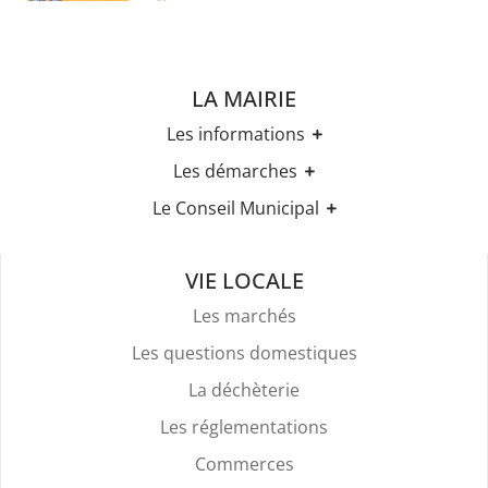
LA MAIRIE
Les informations
Les horaires
Les démarches
Urbanisme
Etat-civil
Le Conseil Municipal
Les élections
Recensement militaire
Règles Du Bien Vivre Ensemble
Les élus
Demande d'Acte d'Etat Civil
Police Et Sécurité
Les comptes rendus des conseils
Mariage & Pacs
VIE LOCALE
Stationnement
Livret de Famille
Location De Salles
Les marchés
Légalisation de signature
Attestation d'accueil
Les questions domestiques
Services Funéraires
La déchèterie
Les réglementations
Commerces