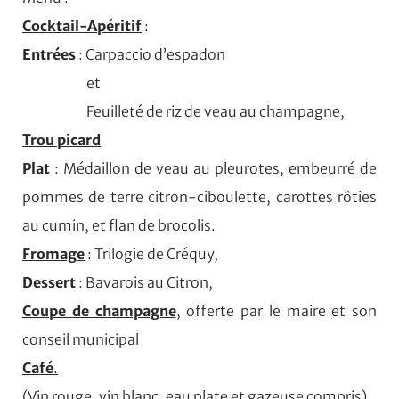
Cocktail-Apéritif
:
Entrées
: Carpaccio d’espadon
et
Feuilleté de riz de veau au champagne,
Trou picard
Plat
: Médaillon de veau au pleurotes, embeurré de
pommes de terre citron-ciboulette, carottes rôties
au cumin, et flan de brocolis.
Fromage
: Trilogie de Créquy,
Dessert
: Bavarois au Citron,
Coupe de champagne
, offerte par le maire et son
conseil municipal
Café
.
(Vin rouge, vin blanc, eau plate et gazeuse compris)