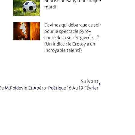
Reprise du Baby foot chaque
mardi
Devinez qui débarque ce soir
pour le spectacle pyro-
conté de la soirée givrée…?
(Un indice : le Crotoy a un
incroyable talent!)
Suivant
De M.Poidevin Et Apéro-Poétique 16 Au 19 Février