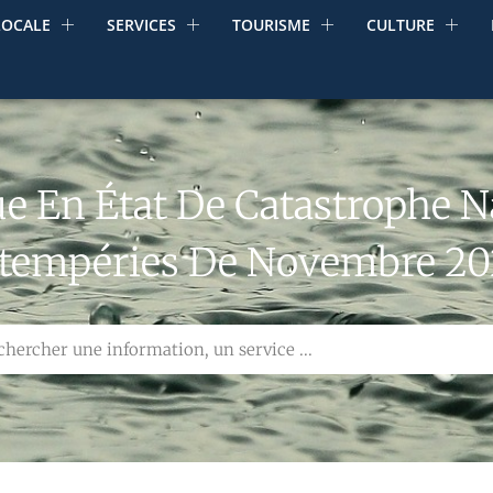
LOCALE
SERVICES
TOURISME
CULTURE
e En État De Catastrophe N
ntempéries De Novembre 20