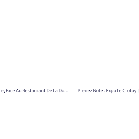
Fermeture À Toute Circulation, Y Compris Pédestre, Face Au Restaurant De La Dolce Vita
Prenez Note : Expo Le Crotoy 