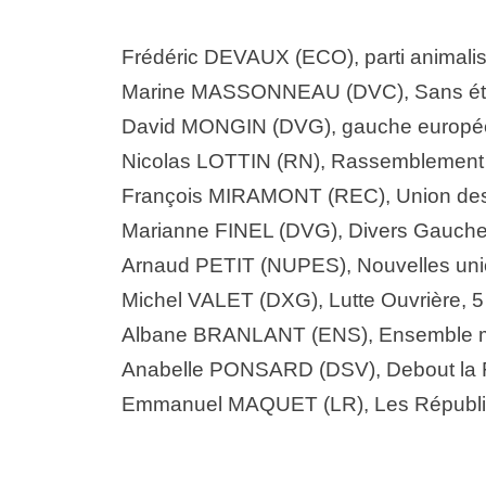
Frédéric DEVAUX (ECO), parti animalist
Marine MASSONNEAU (DVC), Sans étiqu
David MONGIN (DVG), gauche européenn
Nicolas LOTTIN (RN), Rassemblement n
François MIRAMONT (REC), Union des dr
Marianne FINEL (DVG), Divers Gauche,
Arnaud PETIT (NUPES), Nouvelles union
Michel VALET (DXG), Lutte Ouvrière, 5 
Albane BRANLANT (ENS), Ensemble majo
Anabelle PONSARD (DSV), Debout la Fra
Emmanuel MAQUET (LR), Les Républica