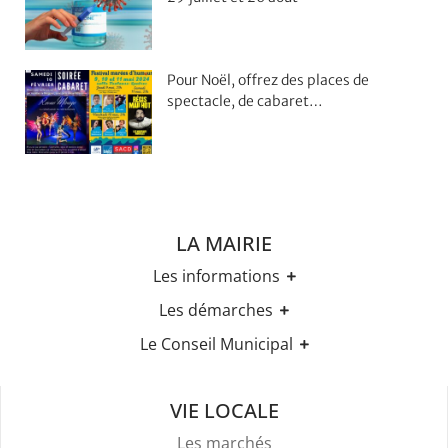
Pour Noël, offrez des places de
spectacle, de cabaret…
LA MAIRIE
Les informations
Les horaires
Les démarches
Urbanisme
Etat-civil
Le Conseil Municipal
Les élections
Recensement militaire
Règles Du Bien Vivre Ensemble
Les élus
Demande d'Acte d'Etat Civil
Police Et Sécurité
Les comptes rendus des conseils
Mariage & Pacs
VIE LOCALE
Stationnement
Livret de Famille
Location De Salles
Les marchés
Légalisation de signature