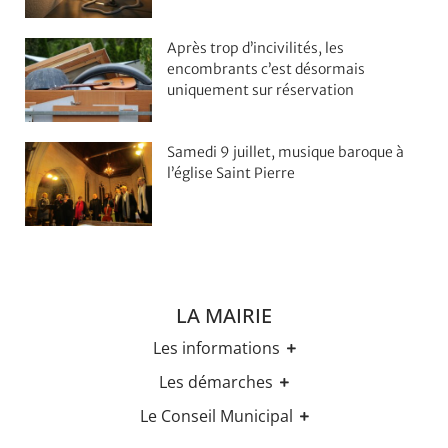
Après trop d’incivilités, les
encombrants c’est désormais
uniquement sur réservation
Samedi 9 juillet, musique baroque à
l’église Saint Pierre
LA MAIRIE
Les informations
Les horaires
Les démarches
Urbanisme
Etat-civil
Le Conseil Municipal
Les élections
Recensement militaire
Règles Du Bien Vivre Ensemble
Les élus