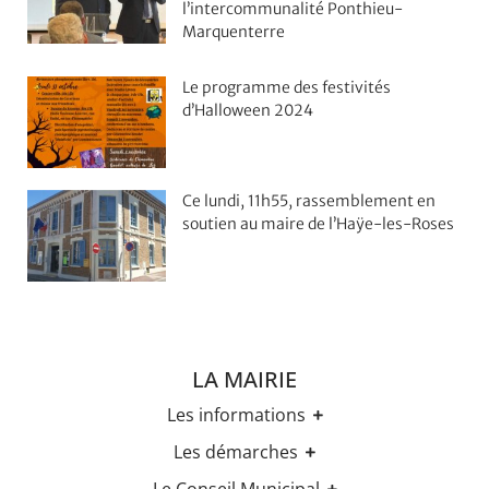
l’intercommunalité Ponthieu-
Marquenterre
Le programme des festivités
d’Halloween 2024
Ce lundi, 11h55, rassemblement en
soutien au maire de l’Haÿe-les-Roses
LA MAIRIE
Les informations
Les horaires
Les démarches
Urbanisme
Etat-civil
Le Conseil Municipal