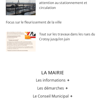
attention au stationnement et
circulation
Focus sur le fleurissement de la ville
Tout sur les travaux dans les rues du
Crotoy jusqu’en juin
LA MAIRIE
Les informations
Les horaires
Les démarches
Urbanisme
Etat-civil
Le Conseil Municipal
Les élections
Recensement militaire
Règles Du Bien Vivre Ensemble
Les élus
Demande d'Acte d'Etat Civil