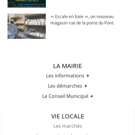
« Escale en baie », un nouveau
magasin rue de la porte du Pont
LA MAIRIE
Les informations
Les horaires
Les démarches
Urbanisme
Etat-civil
Le Conseil Municipal
Les élections
Recensement militaire
Règles Du Bien Vivre Ensemble
Les élus
Demande d'Acte d'Etat Civil
Police Et Sécurité
Les comptes rendus des conseils
Mariage & Pacs
VIE LOCALE
Stationnement
Livret de Famille
Location De Salles
Les marchés
Légalisation de signature
Attestation d'accueil