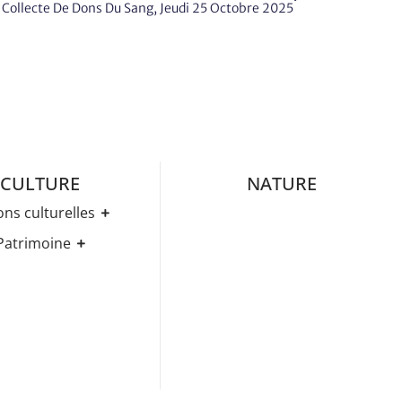
Collecte De Dons Du Sang, Jeudi 25 Octobre 2025
CULTURE
NATURE
ons culturelles
Médiathèque
Patrimoine
ez-Vous Culturels
Histoire
ries D’expositions
Eglises
age Et évènements
els Art & Histoire