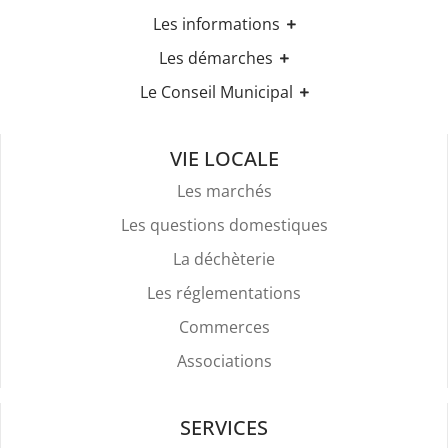
Les informations
Les horaires
Les démarches
Urbanisme
Etat-civil
Le Conseil Municipal
Les élections
Recensement militaire
Règles Du Bien Vivre Ensemble
Les élus
Demande d'Acte d'Etat Civil
Police Et Sécurité
Les comptes rendus des conseils
Mariage & Pacs
VIE LOCALE
Stationnement
Livret de Famille
Location De Salles
Les marchés
Légalisation de signature
Attestation d'accueil
Les questions domestiques
Services Funéraires
La déchèterie
Les réglementations
Commerces
Associations
SERVICES