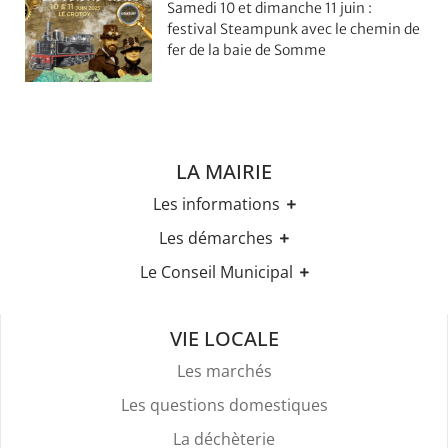
Samedi 10 et dimanche 11 juin :
festival Steampunk avec le chemin de
fer de la baie de Somme
LA MAIRIE
Les informations
Les horaires
Les démarches
Urbanisme
Etat-civil
Le Conseil Municipal
Les élections
Recensement militaire
Règles Du Bien Vivre Ensemble
Les élus
Demande d'Acte d'Etat Civil
Police Et Sécurité
Les comptes rendus des conseils
Mariage & Pacs
VIE LOCALE
Stationnement
Livret de Famille
Location De Salles
Les marchés
Légalisation de signature
Attestation d'accueil
Les questions domestiques
Services Funéraires
La déchèterie