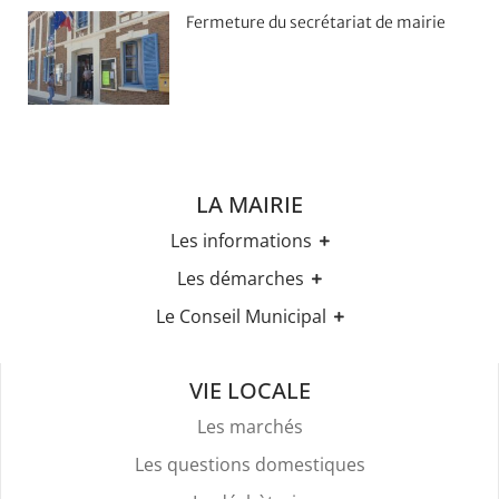
Fermeture du secrétariat de mairie
LA MAIRIE
Les informations
Les horaires
Les démarches
Urbanisme
Etat-civil
Le Conseil Municipal
Les élections
Recensement militaire
Règles Du Bien Vivre Ensemble
Les élus
Demande d'Acte d'Etat Civil
Police Et Sécurité
Les comptes rendus des conseils
Mariage & Pacs
VIE LOCALE
Stationnement
Livret de Famille
Location De Salles
Les marchés
Légalisation de signature
Attestation d'accueil
Les questions domestiques
Services Funéraires