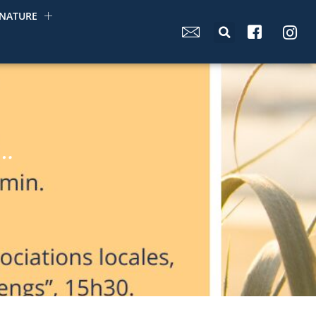
NATURE
y…