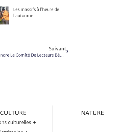
Les massifs à l’heure de
l’automne
Suivant
Vendredi 5 Septembre : Réunion D’info Pour Rejoindre Le Comité De Lecteurs Bénévoles De « Livres En Baie »
CULTURE
NATURE
ons culturelles
Médiathèque