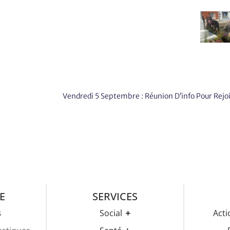
E
SERVICES
s
Social
Acti
CCAS