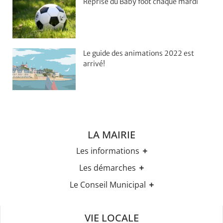
Reprise du Baby foot chaque mardi
Le guide des animations 2022 est
arrivé!
LA MAIRIE
Les informations
Les horaires
Les démarches
Urbanisme
Etat-civil
Le Conseil Municipal
Les élections
Recensement militaire
Règles Du Bien Vivre Ensemble
Les élus
Demande d'Acte d'Etat Civil
Police Et Sécurité
Les comptes rendus des conseils
Mariage & Pacs
VIE LOCALE
Stationnement