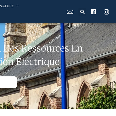
NATURE
on Des Ressources En
on Électrique