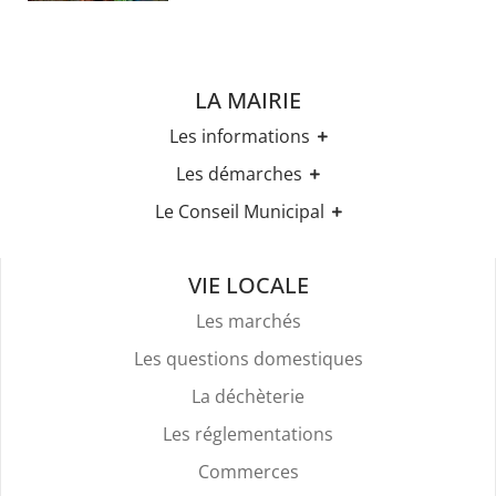
LA MAIRIE
Les informations
Les horaires
Les démarches
Urbanisme
Etat-civil
Le Conseil Municipal
Les élections
Recensement militaire
Règles Du Bien Vivre Ensemble
Les élus
Demande d'Acte d'Etat Civil
Police Et Sécurité
Les comptes rendus des conseils
Mariage & Pacs
VIE LOCALE
Stationnement
Livret de Famille
Location De Salles
Les marchés
Légalisation de signature
Attestation d'accueil
Les questions domestiques
Services Funéraires
La déchèterie
Les réglementations
Commerces