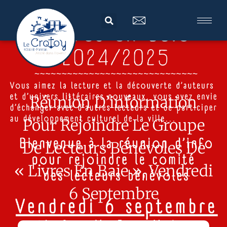
Réunion D’information
Pour Rejoindre Le Groupe
De Lecteurs Bénévoles De
« Livres En Baie », Vendredi
6 Septembre