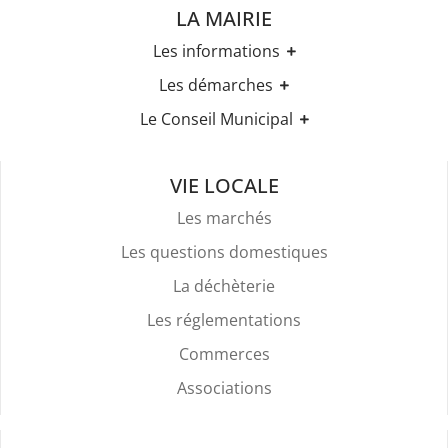
LA MAIRIE
Les informations
Les horaires
Les démarches
Urbanisme
Etat-civil
Le Conseil Municipal
Les élections
Recensement militaire
Règles Du Bien Vivre Ensemble
Les élus
Demande d'Acte d'Etat Civil
Police Et Sécurité
Les comptes rendus des conseils
Mariage & Pacs
VIE LOCALE
Stationnement
Livret de Famille
Location De Salles
Les marchés
Légalisation de signature
Attestation d'accueil
Les questions domestiques
Services Funéraires
La déchèterie
Les réglementations
Commerces
Associations