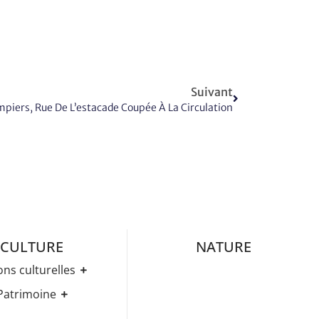
Suivant
piers, Rue De L’estacade Coupée À La Circulation
CULTURE
NATURE
ons culturelles
Médiathèque
Patrimoine
ez-Vous Culturels
Histoire