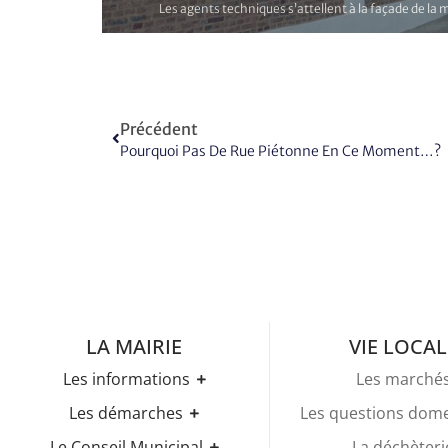
Les agents techniques s’attellent à la façade de la m
Précédent
Pourquoi Pas De Rue Piétonne En Ce Moment…?
LA MAIRIE
VIE LOCAL
Les informations
Les marché
Les horaires
Les démarches
Les questions dom
Urbanisme
Etat-civil
Le Conseil Municipal
La déchèteri