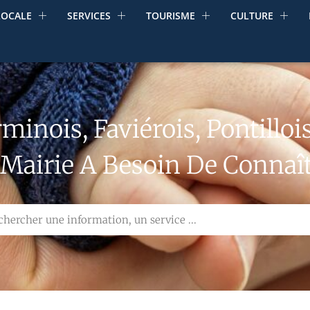
LOCALE
SERVICES
TOURISME
CULTURE
rminois, Faviérois, Pontillo
 Mairie A Besoin De Connaît