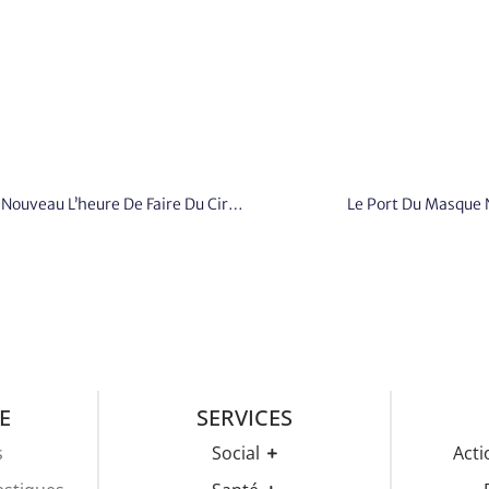
Jeunes Crotellois, Jeunes Saint-Firminois, C’est À Nouveau L’heure De Faire Du Cirque
Le Port Du Masque N
E
SERVICES
s
Social
Acti
CCAS