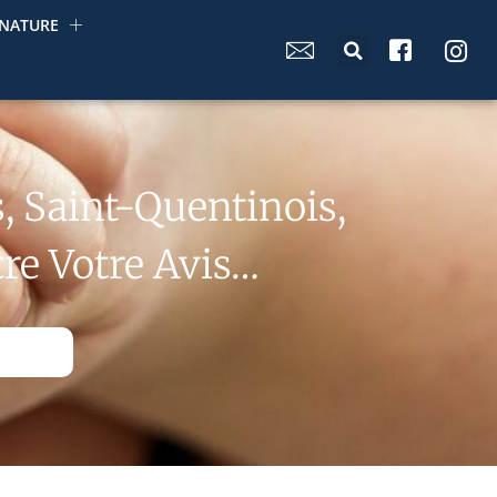
NATURE
is, Saint-Quentinois,
re Votre Avis…