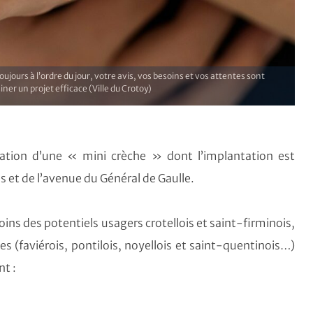
oujours à l’ordre du jour, votre avis, vos besoins et vos attentes sont
ner un projet efficace (Ville du Crotoy)
réation d’une « mini crèche » dont l’implantation est
es et de l’avenue du Général de Gaulle.
oins des potentiels usagers crotellois et saint-firminois,
es (faviérois, pontilois, noyellois et saint-quentinois…)
t :