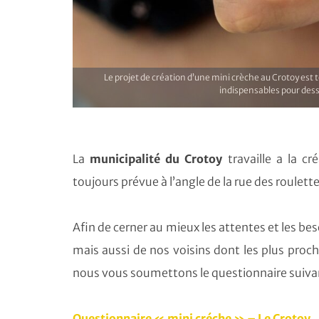
Le projet de création d’une mini crèche au Crotoy est t
indispensables pour dessi
La
municipalité du Crotoy
travaille a la c
toujours prévue à l’angle de la rue des roulett
Afin de cerner au mieux les attentes et les bes
mais aussi de nos voisins dont les plus proch
nous vous soumettons le questionnaire suivan
Questionnaire « mini créche » – Le Crotoy