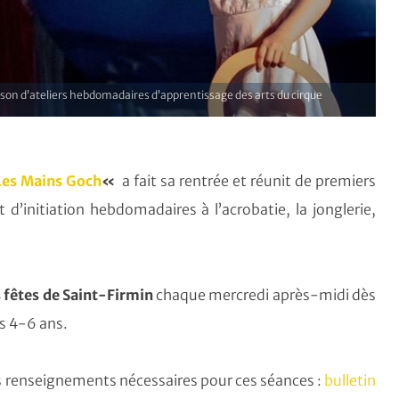
son d’ateliers hebdomadaires d’apprentissage des arts du cirque
Les Mains Goch
«
a fait sa rentrée et réunit de premiers
 d’initiation hebdomadaires à l’acrobatie, la jonglerie,
s fêtes de Saint-Firmin
chaque mercredi après-midi dès
es 4-6 ans.
les renseignements nécessaires pour ces séances :
bulletin