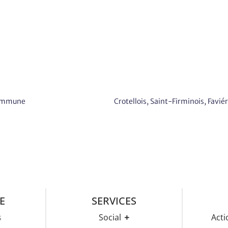
 Commune
E
SERVICES
s
Social
Acti