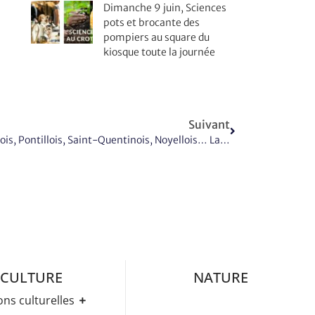
Dimanche 9 juin, Sciences
pots et brocante des
pompiers au square du
kiosque toute la journée
Suivant
Crotellois, Saint-Firminois, Faviérois, Pontillois, Saint-Quentinois, Noyellois… La Mairie A Besoin De Connaître Votre Avis…
CULTURE
NATURE
ons culturelles