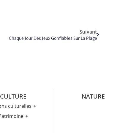
Suivant
Chaque Jour Des Jeux Gonflables Sur La Plage
CULTURE
NATURE
ons culturelles
Médiathèque
Patrimoine
ez-Vous Culturels
Histoire
ries D’expositions
Eglises
age Et évènements