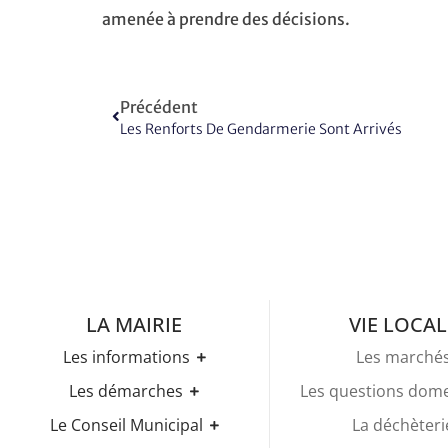
amenée à prendre des décisions.
Précédent
Les Renforts De Gendarmerie Sont Arrivés
LA MAIRIE
VIE LOCAL
Les informations
Les marché
Les horaires
Les démarches
Les questions dom
Urbanisme
Etat-civil
Le Conseil Municipal
La déchèteri
Les élections
Recensement militaire
Règles Du Bien Vivre Ensemble