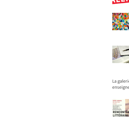
La galer
enseign