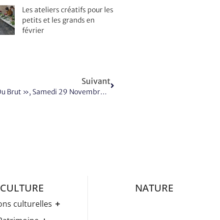
Les ateliers créatifs pour les
petits et les grands en
février
Suivant
Comédie Du Théâtre Du Gourdin : « Le Cid Doux Ou Brut », Samedi 29 Novembre 2025
CULTURE
NATURE
ons culturelles
Médiathèque