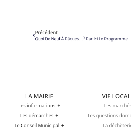
Précédent
Quoi De Neuf À Pâques…? Par Ici Le Programme
LA MAIRIE
VIE LOCAL
Les informations
Les marché
Les horaires
Les démarches
Les questions dom
Urbanisme
Etat-civil
Le Conseil Municipal
La déchèteri
Les élections
Recensement militaire