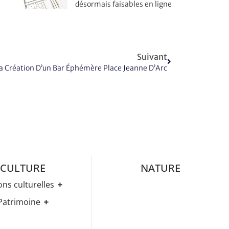
désormais faisables en ligne
Suivant
a Création D’un Bar Éphémère Place Jeanne D’Arc
CULTURE
NATURE
ons culturelles
Médiathèque
Patrimoine
ez-Vous Culturels
Histoire
ries D’expositions
Eglises