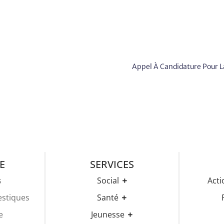
Appel À Candidature Pour L
E
SERVICES
s
Social
Acti
CCAS
estiques
Santé
Pôle De Béguinage
Rend
Maison Médicale
e
Jeunesse
Maison De Services Publiques
Gale
Pharmacie