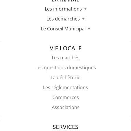
Les informations
Les horaires
Les démarches
Urbanisme
Etat-civil
Le Conseil Municipal
Les élections
Recensement militaire
Règles Du Bien Vivre Ensemble
Les élus
Demande d'Acte d'Etat Civil
Police Et Sécurité
Les comptes rendus des conseils
Mariage & Pacs
VIE LOCALE
Stationnement
Livret de Famille
Location De Salles
Les marchés
Légalisation de signature
Attestation d'accueil
Les questions domestiques
Services Funéraires
La déchèterie
Les réglementations
Commerces
Associations
SERVICES