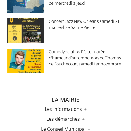
de mercredi à jeudi
Concert Jazz New Orleans samedi 21
mai, église Saint-Pierre
Comedy-club « P’tite marée
d’humour d’automne » avec Thomas
de Fouchecour, samedi 1er novembre
LA MAIRIE
Les informations
Les horaires
Les démarches
Urbanisme
Etat-civil
Le Conseil Municipal
Les élections