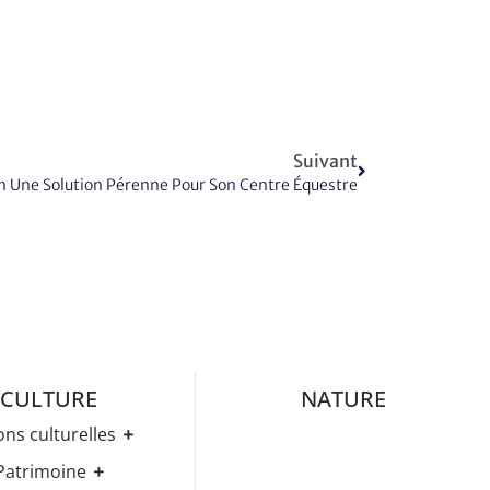
Suivant
in Une Solution Pérenne Pour Son Centre Équestre
CULTURE
NATURE
ons culturelles
Médiathèque
Patrimoine
ez-Vous Culturels