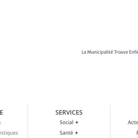
La Municipalité Trouve Enf
E
SERVICES
s
Social
Acti
CCAS
estiques
Santé
Pôle De Béguinage
Rend